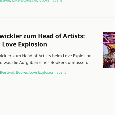
estival
,
Love Explosion
,
Booker
,
Event
ickler zum Head of Artists:
 Love Explosion
ckler zum Head of Artists beim Love Explosion
und was die Aufgaben eines Bookers umfassen.
4
Festival
,
Booker
,
Love Explosion
,
Event